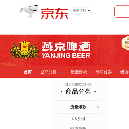
更多导航
服装城
食品
金融
首页
全部分类
流量爆款
节庆优选
经典
CLASSIFICATION
商品分类
流量爆款
U8系列
特质白听