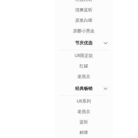
清爽蓝听
原浆白啤
原酿小黑金
节庆优选
U8限定款
红罐
老燕京
经典畅销
U8系列
老燕京
蓝听
鲜啤