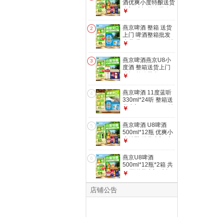
酒优爽小度特酿送货
上门 啤酒整箱批发
￥
500mL 12瓶 整箱装
燕京啤酒 整箱 送货
2
上门 啤酒整箱批发
小蓝听 330mL 24罐
￥
燕京啤酒燕京U8小
3
度酒 整箱送货上门
啤酒 整箱批发
￥
500mL 24罐
燕京啤酒 11度蓝听
4
330ml*24听 整箱送
货上门 330mL 24罐
￥
燕京啤酒 U8啤酒
5
500ml*12瓶 优爽小
度特酿 送货上门 啤
￥
酒整箱 500mL 12瓶
燕京U8啤酒
6
500ml*12瓶*2箱 共
24瓶送货上门 啤酒
￥
整箱批发 500mL 24
瓶
店铺公告