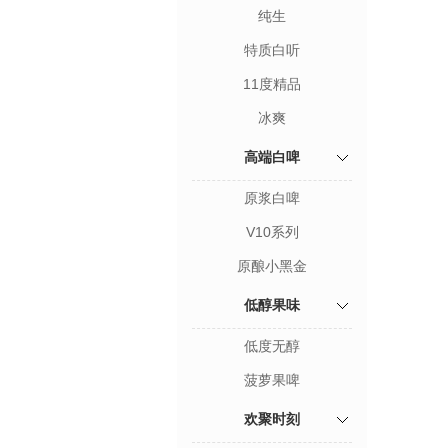
纯生
特质白听
11度精品
冰爽
高端白啤
原浆白啤
V10系列
原酿小黑金
低醇果味
低度无醇
菠萝果啤
欢聚时刻