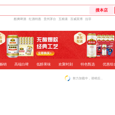
酷爽啤酒
红酒特惠
贵州茅台
五粮液
百威英博
拉菲
畅销
高端白啤
低醇果味
欢聚时刻
特色甄选
优惠组
努力加载中，请稍后...