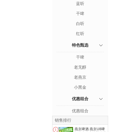
蓝听
干啤
白听
红听
特色甄选
干啤
老无醇
老燕京
小黑金
优惠组合
优惠组合
销售排行
燕京啤酒 燕京U8啤
1