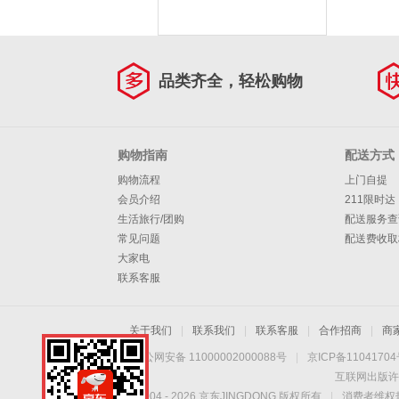
品类齐全，轻松购物
购物指南
配送方式
购物流程
上门自提
会员介绍
211限时达
生活旅行/团购
配送服务查
常见问题
配送费收取
大家电
联系客服
关于我们
|
联系我们
|
联系客服
|
合作招商
|
商
京公网安备 11000002000088号
|
京ICP备1104170
互联网出版许
Copyright © 2004 -
2026
京东JINGDONG 版权所有
|
消费者维权热