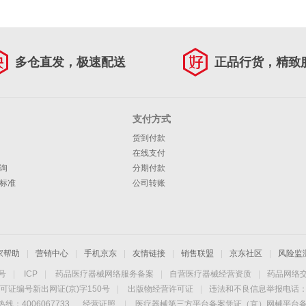
多仓直发，极速配送
正品行货，精致
支付方式
货到付款
在线支付
询
分期付款
标准
公司转账
家帮助
|
营销中心
|
手机京东
|
友情链接
|
销售联盟
|
京东社区
|
风险监
4号
|
ICP
|
药品医疗器械网络服务备案
|
自营医疗器械经营资质
|
药品网络
可证编号新出网证(京)字150号
|
出版物经营许可证
|
违法和不良信息举报电话：40
线：4006067733
经营证照
|
医疗器械第三方平台备案凭证（京）网械平台备字（