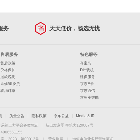
服务
天天低价，畅选无忧
售后服务
特色服务
售后政策
夺宝岛
价格保护
DIY装机
退款说明
延保服务
返修/退换货
京东E卡
取消订单
京东通信
京鱼座智能
测
|
质量公告
|
隐私政策
|
京东公益
|
Media & IR
交易第三方平台备案凭证
|
新出发京零 字第大120007号
06561155
2023）第00013号
|
营业执照
|
增值电信业务经营许可证